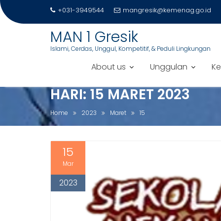
+031-3949544
mangresik@kemenag.go.id
S
MAN 1 Gresik
k
Islami, Cerdas, Unggul, Kompetitif, & Peduli Lingkungan
i
p
About us
Unggulan
Ke
t
o
HARI:
15 MARET 2023
c
o
Home
2023
Maret
15
n
t
e
15
n
Mar
t
2023