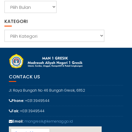
A
r
s
KATEGORI
i
p
K
a
t
e
g
o
r
CONTACK US
i
Jl. Raya Bungah No 46 Bungah Gresik, 61152
Phone:
+031 3949544
Fak:
+031 3949544
Email:
mangresik@kemenag.go.id