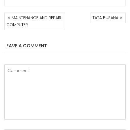
MAINTENANCE AND REPAIR
TATA BUSANA
N
COMPUTER
A
V
I
LEAVE A COMMENT
G
A
S
I
P
O
S