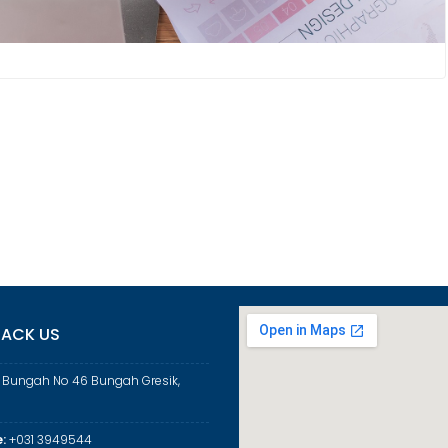
ACK US
a Bungah No 46 Bungah Gresik,
:
+031 3949544