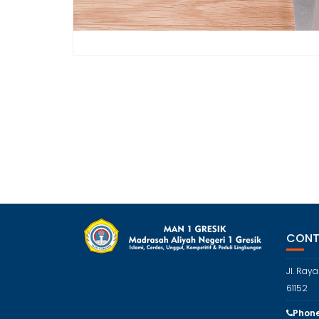
CONT
Jl. Ray
61152
Phone