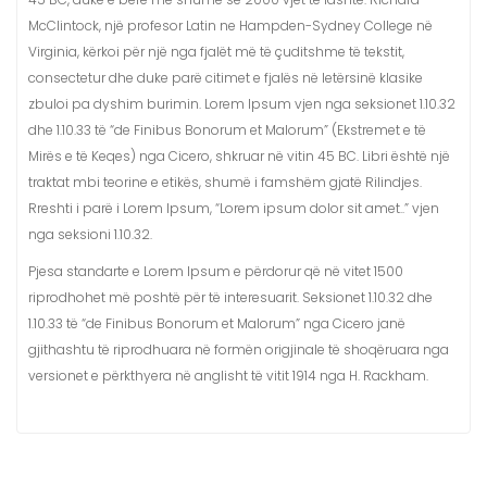
McClintock, një profesor Latin ne Hampden-Sydney College në
Virginia, kërkoi për një nga fjalët më të çuditshme të tekstit,
consectetur dhe duke parë citimet e fjalës në letërsinë klasike
zbuloi pa dyshim burimin. Lorem Ipsum vjen nga seksionet 1.10.32
dhe 1.10.33 të “de Finibus Bonorum et Malorum” (Ekstremet e të
Mirës e të Keqes) nga Cicero, shkruar në vitin 45 BC. Libri është një
traktat mbi teorine e etikës, shumë i famshëm gjatë Rilindjes.
Rreshti i parë i Lorem Ipsum, “Lorem ipsum dolor sit amet..” vjen
nga seksioni 1.10.32.
Pjesa standarte e Lorem Ipsum e përdorur që në vitet 1500
riprodhohet më poshtë për të interesuarit. Seksionet 1.10.32 dhe
1.10.33 të “de Finibus Bonorum et Malorum” nga Cicero janë
gjithashtu të riprodhuara në formën origjinale të shoqëruara nga
versionet e përkthyera në anglisht të vitit 1914 nga H. Rackham.