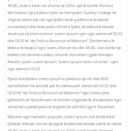
t
45 BC, duke e bërë më shumë se 2000 vjet të lashtë. Richard
McClintock, një profesor Latin ne Hampden-Sydney College në
Virginia, kërkoi për një nga fjalët më të çuditshme të tekstit,
consectetur dhe duke parë citimet e fjalës në letërsinë klasike
zbuloi pa dyshim burimin. Lorem Ipsum vjen nga seksionet 1.10.32
dhe 1.10.33 të “de Finibus Bonorum et Malorum” (Ekstremet e të
Mirës e të Keqes) nga Cicero, shkruar në vitin 45 BC. Libri është një
traktat mbi teorine e etikës, shumë i famshëm gjatë Rilindjes.
Rreshti i parë i Lorem Ipsum, “Lorem ipsum dolor sit amet..” vjen
nga seksioni 1.10.32.
Pjesa standarte e Lorem Ipsum e përdorur që në vitet 1500
riprodhohet më poshtë për të interesuarit. Seksionet 1.10.32 dhe
1.10.33 të “de Finibus Bonorum et Malorum” nga Cicero janë
gjithashtu të riprodhuara në formën origjinale të shoqëruara nga
versionet e përkthyera në anglisht të vitit 1914 nga H. Rackham.
Ndryshe nga mendimi popullor, Lorem Ipsum nuk është tekst
çfarëdo. Rrënjët i ka në një pjesë të letërsisë klasike Latine të viteve
45 BC, duke e bërë më shumë se 2000 vjet të lashtë. Richard