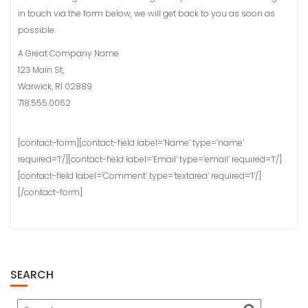
t
in touch via the form below, we will get back to you as soon as
possible.
A Great Company Name
123 Main St,
Warwick, RI 02889
718.555.0062
[contact-form][contact-field label=’Name’ type=’name’
required=’1’/][contact-field label=’Email’ type=’email’ required=’1’/]
[contact-field label=’Comment’ type=’textarea’ required=’1’/]
[/contact-form]
SEARCH