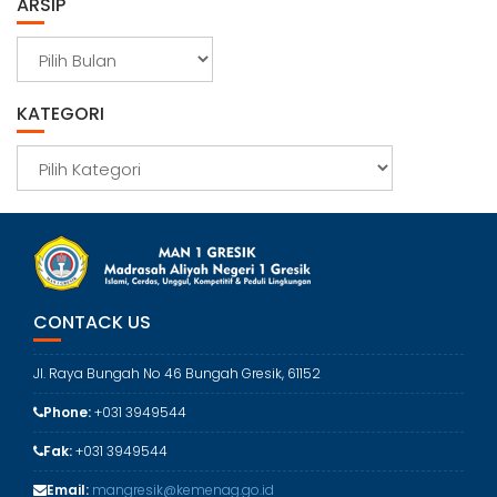
ARSIP
A
r
s
KATEGORI
i
p
K
a
t
e
g
o
r
CONTACK US
i
Jl. Raya Bungah No 46 Bungah Gresik, 61152
Phone:
+031 3949544
Fak:
+031 3949544
Email:
mangresik@kemenag.go.id