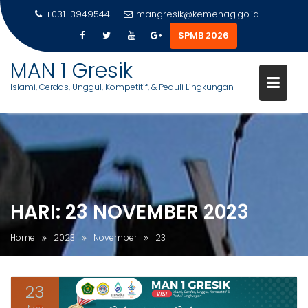
+031-3949544
mangresik@kemenag.go.id
SPMB 2026
MAN 1 Gresik
Islami, Cerdas, Unggul, Kompetitif, & Peduli Lingkungan
S
k
i
p
t
o
HARI:
23 NOVEMBER 2023
c
o
Home
2023
November
23
n
t
e
23
n