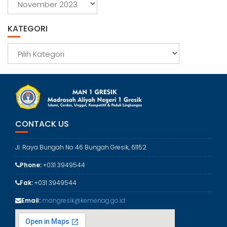
r
s
KATEGORI
i
p
K
a
t
e
g
o
r
CONTACK US
i
Jl. Raya Bungah No 46 Bungah Gresik, 61152
Phone:
+031 3949544
Fak:
+031 3949544
Email:
mangresik@kemenag.go.id